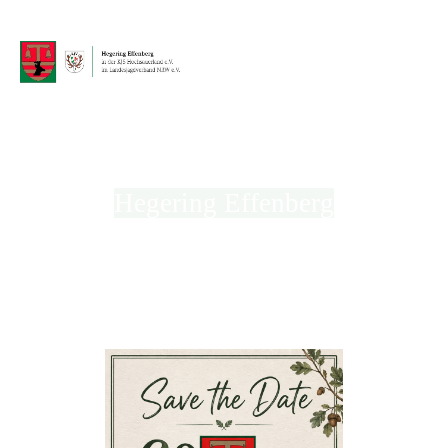
Hegering Effenberg
in der Kreisjägerschaft Hochsauerland e.V.