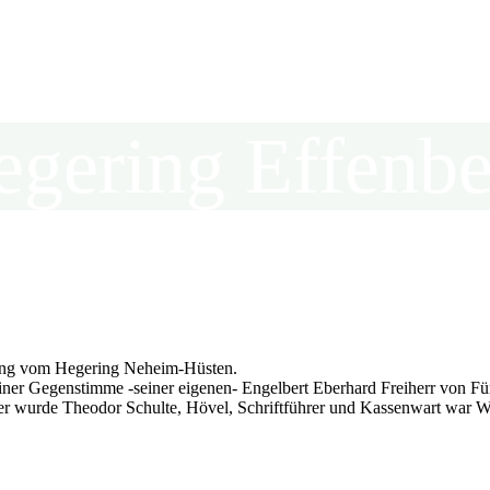
egering Effenbe
in der Kreisjägerschaft Hochsauerland e.V.
tung vom Hegering Neheim-Hüsten.
iner Gegenstimme -seiner eigenen- Engelbert Eberhard Freiherr von Für
nder wurde Theodor Schulte, Hövel, Schriftführer und Kassenwart war 