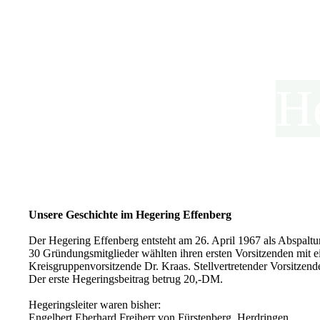
H
Unsere Geschichte im Hegering Effenberg
Der Hegering Effenberg entsteht am 26. April 1967 als Abspal
30 Gründungsmitglieder wählten ihren ersten Vorsitzenden mit e
Kreisgruppenvorsitzende Dr. Kraas. Stellvertretender Vorsitze
Der erste Hegeringsbeitrag betrug 20,-DM.
Hegeringsleiter waren bisher:
Engelbert Eberhard Freiherr von Fürstenberg, Herdringen