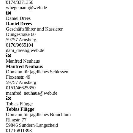
0174/3371356
whegemann@web.de
Daniel Drees
Daniel Drees
Geschäftsführer und Kassierer
Dungestraße 60
59757 Arnsberg
0170/9665104
dani_drees@web.de
Manfred Neuhaus
Manfred Neuhaus
Obmann für jagdliches Schiessen
Floxenstr. 49
59757 Arnsberg
0151/46625850
manfred_neuhaus@web.de
Tobias Flügge
Tobias Flügge
Obmann für jagdliches Brauchtum
Ringstr. 77
59846 Sundern-Langscheid
01716811398