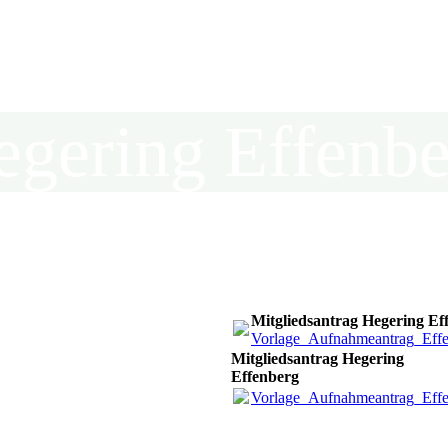
egering Effenbe
in der Kreisjägerschaft Hochsauerland e.V.
Mitgliedsantrag Hegering Ef
Vorlage_Aufnahmeantrag_Effe
Mitgliedsantrag Hegering
Effenberg
Vorlage_Aufnahmeantrag_Effe