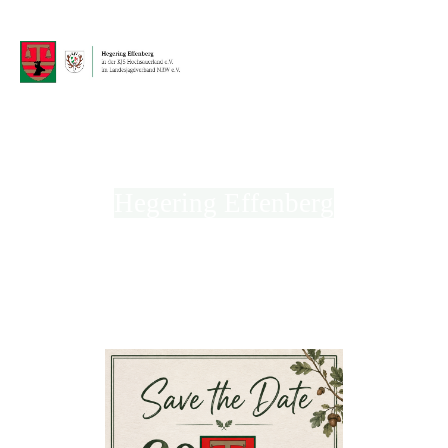
Hegering Effenberg
in der Kreisjägerschaft Hochsauerland e.V.