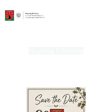
Hegering Effenberg
in der Kreisjägerschaft Hochsauerland e.V.