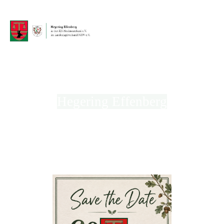
Hegering Effenberg
in der Kreisjägerschaft Hochsauerland e.V.