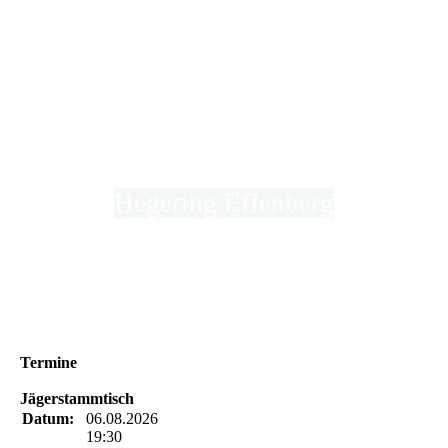
Hegering Effenberg
in der Kreisjägerschaft Hochsauerland e.V.
Termine
Jägerstammtisch
Datum:
06.08.2026
19:30