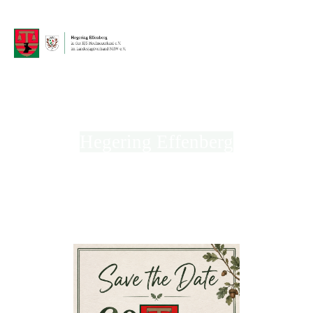
Hegering Effenberg
in der Kreisjägerschaft Hochsauerland e.V.