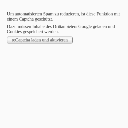
Um automatisierten Spam zu reduzieren, ist diese Funktion mit
einem Captcha geschützt.
Dazu müssen Inhalte des Drittanbieters Google geladen und
Cookies gespeichert werden.
Hegering Effenberg
in der Kreisjägerschaft Hochsauerland e.V.
10.05.2026
Hegeringsversammlung am 08.05.2026
Der Hegering Effenberg hielt am 08. Mai seine diesjährige
Jahreshauptversammlung ab. Der 1. Vorsitzende Christoph
Schulte begrüßte die erschienenen Mitglieder sowie die
Neumitglieder des Hegerings im Schützenhof in Herdringen.
Im Anschluss übernahm Andreas Schreiber das Wort und